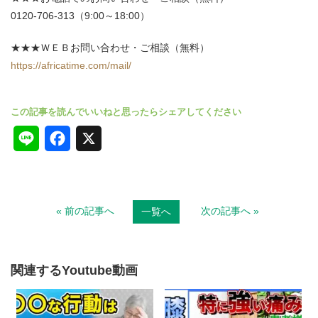
0120-706-313（9:00～18:00）
★★★ＷＥＢお問い合わせ・ご相談（無料）
https://africatime.com/mail/
L
F
X
i
a
n
c
« 前の記事へ
次の記事へ »
一覧へ
e
e
b
o
関連するYoutube動画
o
k