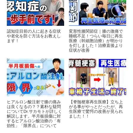
認知症目前の人に起きる症状
変形性膝関節症｜膝の激痛で
や老化を防ぐ方法をお教えし
睡眠不足！つらい毎日に再生
ます！
医療（幹細胞治療）が明かり
を灯しました！治療直後より
症状が改善
ヒアルロン酸注射で膝の痛み
【脊髄梗塞再生医療】立ち上
は良くなるの？？素朴な疑問
がる事がやっとだったが、再
についてDr.サカモトが詳しく
生医療で驚愕の改善が見られ
解説します。半月板損傷に対
ました！！
するヒアルロン酸治療の「有
効性」「限界点」について