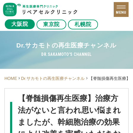
MENU
大阪院
東京院
札幌院
Dr.サカモトの再生医療チャンネル
DR.SAKAMOTO'S CHANNEL
HOME
Dr.サカモトの再生医療チャンネル
【脊髄損傷再生医療】
【脊髄損傷再生医療】治療方
法がないと言われ思い悩まれ
ましたが、幹細胞治療の効果