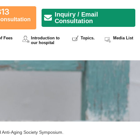
313
Inquiry / Email
consultation
Consultation
of Fees
Introduction to
Topics.
Media List
our hospital
nd Anti-Aging Society Symposium.