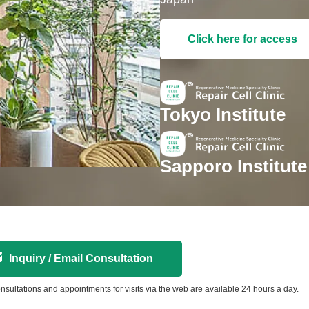
Click here for access
Tokyo Institute
Sapporo Institute
Inquiry / Email Consultation
nsultations and appointments for visits via the web are available 24 hours a day.