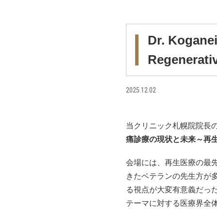
Dr. Koganei
Regenerati
2025.12.02
当クリニック札幌院院長
痛診療の現状と未来～再
会場には、再生医療の最
きたベテランの先生方が
る視点が大変有意義だっ
テーマに対する医療界全