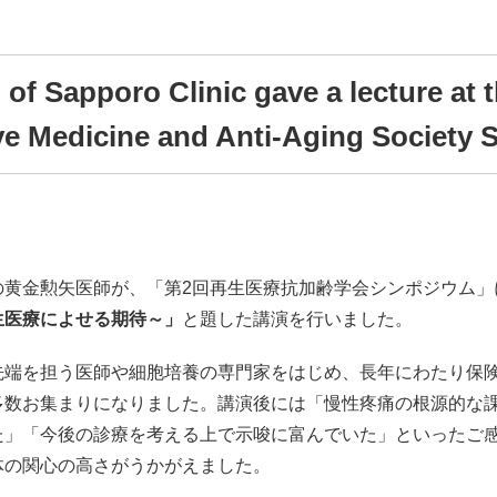
 of Sapporo Clinic gave a lecture at 
ve Medicine and Anti-Aging Society
の黄金勲矢医師が、「第2回再生医療抗加齢学会シンポジウム」
生医療によせる期待～」
と題した講演を行いました。
先端を担う医師や細胞培養の専門家をはじめ、長年にわたり保
多数お集まりになりました。講演後には「慢性疼痛の根源的な
た」「今後の診療を考える上で示唆に富んでいた」といったご
体の関心の高さがうかがえました。