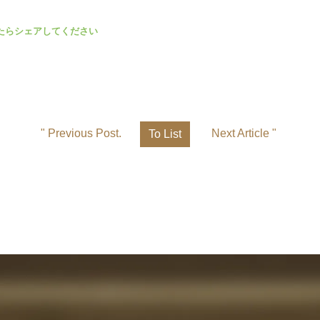
" Previous Post.
Next Article "
To List