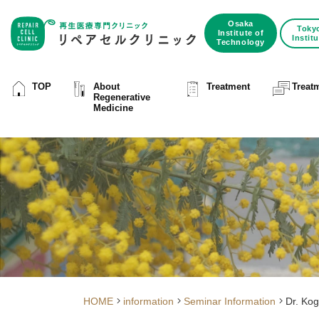
Osaka
Toky
Institute of
Instit
Technology
TOP
About
Treatment
Treat
Regenerative
Medicine
HOME
information
Seminar Information
Dr. Kog