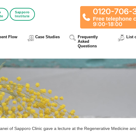
0120-706-
o
Sapporo
ute
Institute
Free telephone 
9:00-18:00
ment Flow
Case Studies
Frequently
List 
Asked
Questions
anei of Sapporo Clinic gave a lecture at the Regenerative Medicine a