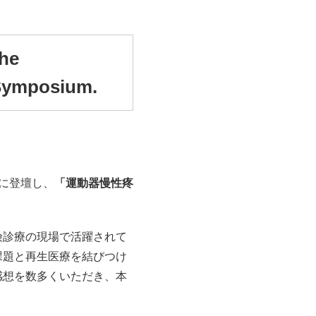
the
 Symposium.
に登壇し、
「運動器慢性疼
険診療の現場で活躍されて
課題と再生医療を結びつけ
感想を数多くいただき、本