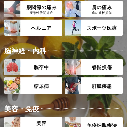
股関節の痛み
肩の痛み
変形性股関節症
肩の腱板損傷
ヘルニア
スポーツ医療
脳神経・内科
脳卒中
脊髄損傷
糖尿病
肝臓疾患
美容・免疫
美容
免疫細胞療法