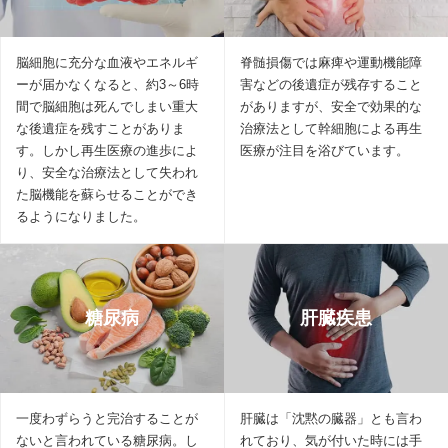
脳細胞に充分な血液やエネルギ
脊髄損傷では麻痺や運動機能障
ーが届かなくなると、約3～6時
害などの後遺症が残存すること
間で脳細胞は死んでしまい重大
がありますが、安全で効果的な
な後遺症を残すことがありま
治療法として幹細胞による再生
す。しかし再生医療の進歩によ
医療が注目を浴びています。
り、安全な治療法として失われ
た脳機能を蘇らせることができ
るようになりました。
糖尿病
肝臓疾患
一度わずらうと完治することが
肝臓は「沈黙の臓器」とも言わ
ないと言われている糖尿病。し
れており、気が付いた時には手