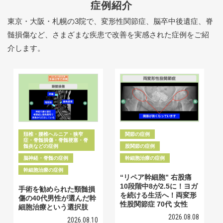
症例紹介
東京・大阪・札幌の3院で、変形性関節症、脳卒中後遺症、脊
髄損傷など、さまざまな疾患で改善を実感された症例をご紹
介します。
頚椎・腰椎ヘルニア・狭窄
関節の症例
症・脊髄損傷・脊髄梗塞・脊
髄炎などの症例
股関節の症例
脳神経・脊髄の症例
幹細胞治療の症例
幹細胞治療の症例
“リペア幹細胞” 右股痛
10段階中8が2.5に！ヨガ
手術を勧められた頸髄損
を続ける生活へ！両変形
傷の40代男性が選んだ幹
性股関節症 70代 女性
細胞治療という選択肢
2026.08.08
2026.08.10