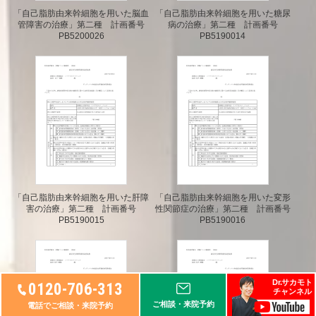
「自己脂肪由来幹細胞を用いた脳血
「自己脂肪由来幹細胞を用いた糖尿
管障害の治療」
第二種 計画番号
病の治療」
第二種 計画番号
PB5200026
PB5190014
「自己脂肪由来幹細胞を用いた肝障
「自己脂肪由来幹細胞を用いた変形
害の治療」
第二種 計画番号
性関節症の治療」
第二種 計画番号
PB5190015
PB5190016
Dr.サカモト
0120-706-313
チャンネル
ご相談・来院予約
電話でご相談・来院予約