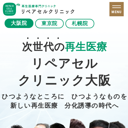
MENU
大阪院
東京院
札幌院
次世代の
再生医療
リペアセル
クリニック大阪
ひつようなところに ひつようなものを
新しい再生医療 分化誘導の時代へ