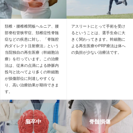
頚椎・腰椎椎間板ヘルニア、腰
アスリートにとって手術を受け
部脊柱管狭窄症、頚椎症性脊髄
るということは、選手生命に大
症などの疾患に対し、「脊髄腔
きく関わってきます。幹細胞に
内ダイレクト注射療法」という
よる再生医療やPRP療法は体へ
当院独自の再生医療（幹細胞治
の負担が少ない治療法です。
療）を行っています。この治療
法は、従来の点滴による静脈内
投与と比べてより多くの幹細胞
が損傷部位に到達しやすくな
り、高い治療効果が期待できま
す。
脳卒中
脊髄損傷