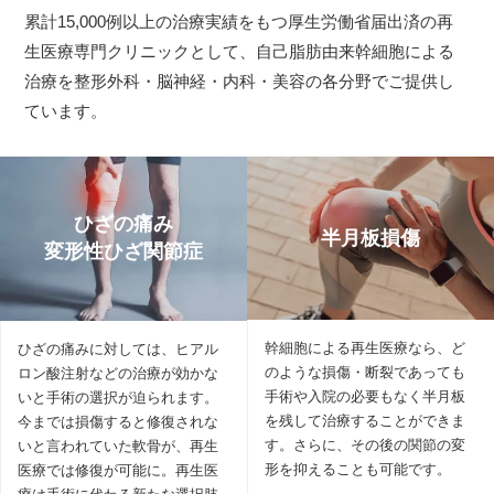
累計15,000例以上の治療実績をもつ厚生労働省届出済の再
生医療専門クリニックとして、自己脂肪由来幹細胞による
治療を整形外科・脳神経・内科・美容の各分野でご提供し
ています。
ひざの痛み
半月板損傷
変形性ひざ関節症
幹細胞による再生医療なら、ど
ひざの痛みに対しては、ヒアル
のような損傷・断裂であっても
ロン酸注射などの治療が効かな
手術や入院の必要もなく半月板
いと手術の選択が迫られます。
を残して治療することができま
今までは損傷すると修復されな
す。さらに、その後の関節の変
いと言われていた軟骨が、再生
形を抑えることも可能です。
医療では修復が可能に。再生医