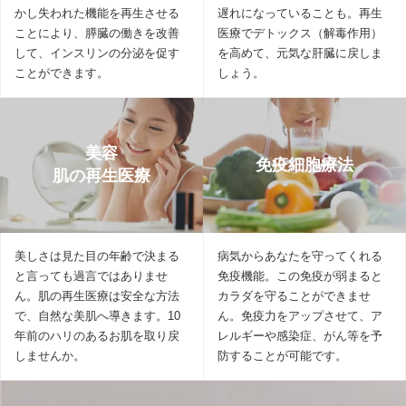
かし失われた機能を再生させる
遅れになっていることも。再生
ことにより、膵臓の働きを改善
医療でデトックス（解毒作用）
して、インスリンの分泌を促す
を高めて、元気な肝臓に戻しま
ことができます。
しょう。
美容
免疫細胞療法
肌の再生医療
美しさは見た目の年齢で決まる
病気からあなたを守ってくれる
と言っても過言ではありませ
免疫機能。この免疫が弱まると
ん。肌の再生医療は安全な方法
カラダを守ることができませ
で、自然な美肌へ導きます。10
ん。免疫力をアップさせて、ア
年前のハリのあるお肌を取り戻
レルギーや感染症、がん等を予
しませんか。
防することが可能です。