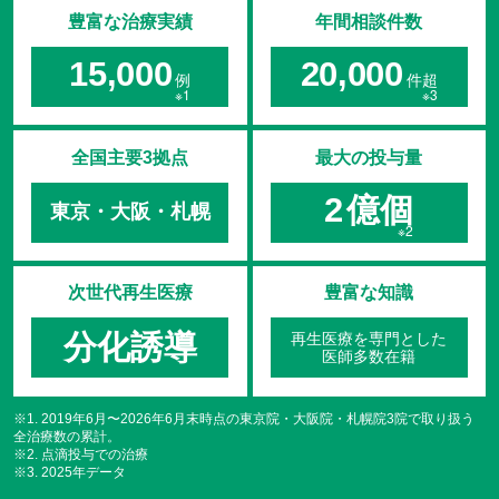
豊富な治療実績
年間相談件数
15,000
20,000
例
件超
全国主要3拠点
最大の投与量
2
億個
東京・大阪・札幌
次世代再生医療
豊富な知識
分化誘導
再生医療を専門とした
医師多数在籍
※1. 2019年6月〜2026年6月末時点の東京院・大阪院・札幌院3院で取り扱う
全治療数の累計。
※2. 点滴投与での治療
※3. 2025年データ