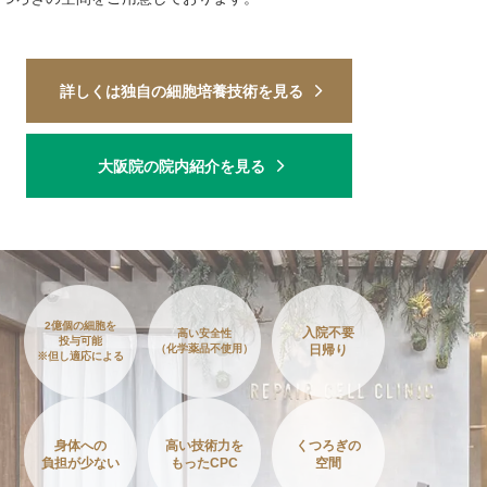
詳しくは独自の細胞培養技術を見る
大阪院の院内紹介を見る
2億個の細胞を
入院不要
高い安全性
投与可能
（化学薬品不使用）
日帰り
※但し適応による
身体への
高い技術力を
くつろぎの
負担が少ない
もったCPC
空間