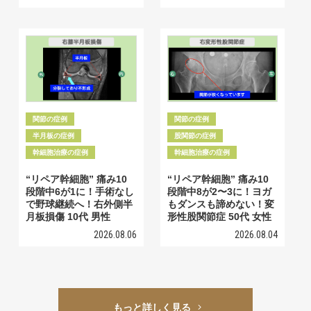
関節の症例
関節の症例
半月板の症例
股関節の症例
幹細胞治療の症例
幹細胞治療の症例
“リペア幹細胞” 痛み10
“リペア幹細胞” 痛み10
段階中6が1に！手術なし
段階中8が2〜3に！ヨガ
で野球継続へ！右外側半
もダンスも諦めない！変
月板損傷 10代 男性
形性股関節症 50代 女性
2026.08.06
2026.08.04
もっと詳しく見る