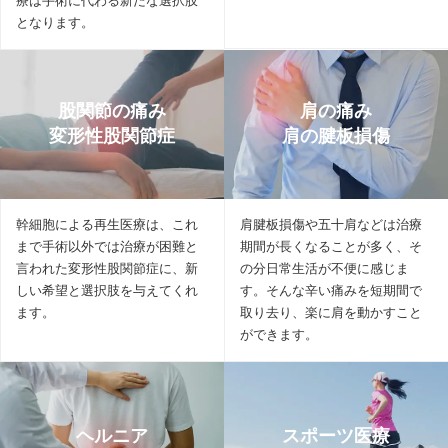
療は手術に代わる新たな選択肢
となります。
股関節の痛み
肩の痛み
変形性股関節症
肩の腱板損傷
幹細胞による再生医療は、これ
肩腱板損傷や五十肩などは治療
まで手術以外では治療が困難と
期間が長くなることが多く、そ
言われた変形性股関節症に、新
の分日常生活が不便に感じま
しい希望と選択肢を与えてくれ
す。そんな辛い痛みを短期間で
ます。
取り去り、楽に肩を動かすこと
ができます。
ヘルニア
スポーツ医療